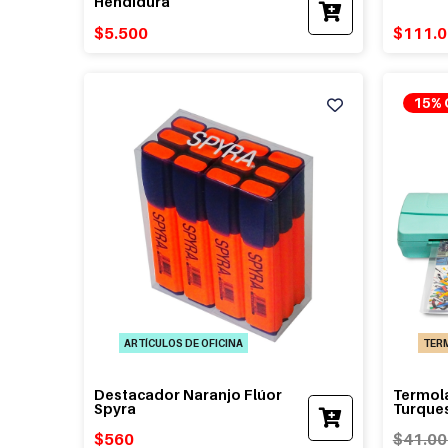
Hendidura
$
5.500
$
111.
15% 
ARTÍCULOS DE OFICINA
TER
Destacador Naranjo Flúor
Termol
Spyra
Turque
$
560
$
41.00