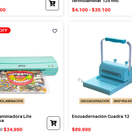
termolaminar 125 mic
000
$
4.100
–
$
35.100
OFF
MOLAMINACIÓN
ENCUADERNACIÓN
INSPYRA KR
aminadora Lite
Encuadernación Cuadra 12
sa
Original
Current
0
$
34.990
$
89.990