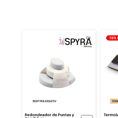
19% 
INSPYRA KREATIV
TER
Redondeador de Puntas y
Termol