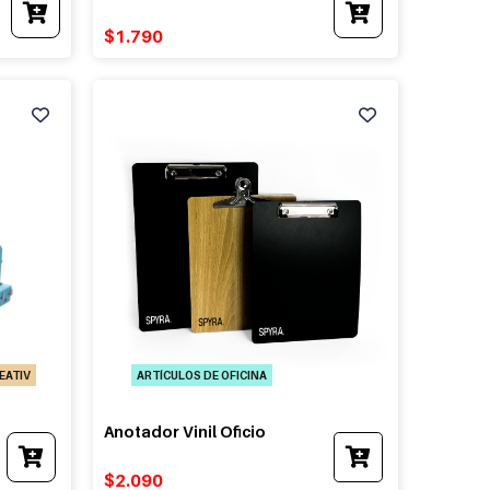
product
$
1.790
has
multiple
variants.
The
options
may
be
chosen
on
the
product
page
EATIV
ARTÍCULOS DE OFICINA
Anotador Vinil Oficio
$
2.090