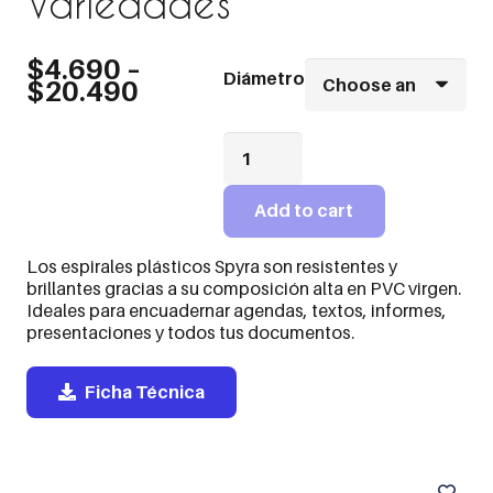
Variedades
$
4.690
–
Diámetro
$
20.490
Espirales
Plástico
Transparente
Variedades
Add to cart
quantity
Los espirales plásticos Spyra son resistentes y
brillantes gracias a su composición alta en PVC virgen.
Ideales para encuadernar agendas, textos, informes,
presentaciones y todos tus documentos.
Ficha Técnica