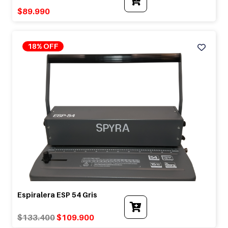
$
89.990
18% OFF
Espiralera ESP 54 Gris
Original
Current
$
133.400
$
109.900
price
price