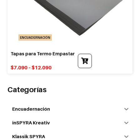
ENCUADERNACIÓN
Tapas para Termo Empastar
This
product
$
7.090
–
$
12.090
has
multiple
variants.
The
Categorías
options
may
be
Encuadernación
chosen
on
inSPYRA Kreativ
the
product
Klassik SPYRA
page