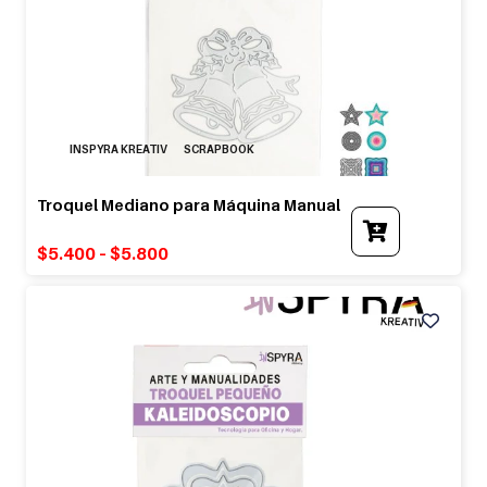
INSPYRA KREATIV
SCRAPBOOK
Troquel Mediano para Máquina Manual
This
product
$
5.400
–
$
5.800
has
multiple
variants.
The
options
may
be
chosen
on
the
product