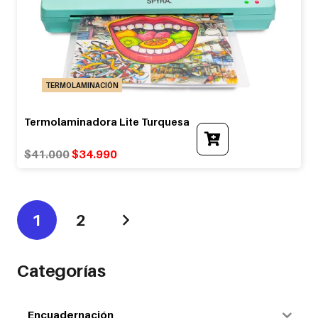
TERMOLAMINACIÓN
Termolaminadora Lite Turquesa
Original
Current
$
41.000
$
34.990
price
price
was:
is:
$41.000.
$34.990.
1
2
Categorías
Encuadernación