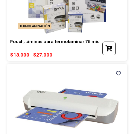
page
TERMOLAMINACIÓN
Pouch, láminas para termolaminar 75 mic
This
produc
$
13.000
–
$
27.000
has
multipl
variants
The
option
may
be
chosen
on
the
produc
page