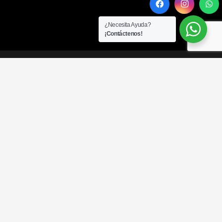
¿Necesita Ayuda?
¡Contáctenos!
MENÚ DE SITIO
Sobre Spyra
Condiciones Comerciales
Devoluciones y Garantías
Preguntas Frecuentes
Contacto
CATEGORÍAS
Termolaminación
inSPYRA
Klassik SPYRA