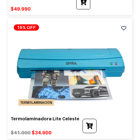
$
49.990
15% OFF
TERMOLAMINACIÓN
Termolaminadora Lite Celeste
Original
Current
$
41.000
$
34.900
price
price