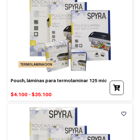
TERMOLAMINACIÓN
Pouch, láminas para termolaminar 125 mic
This
produ
$
4.100
–
$
35.100
has
multip
variant
The
optio
may
be
chose