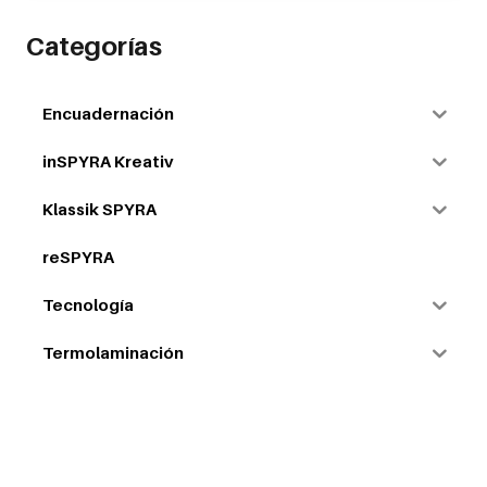
variants.
The
Categorías
options
may
be
Encuadernación
chosen
on
inSPYRA Kreativ
the
product
Klassik SPYRA
page
reSPYRA
Tecnología
Termolaminación