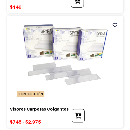
$
149
IDENTIFICACIÓN
Visores Carpetas Colgantes
This
product
$
745
–
$
2.975
has
multiple