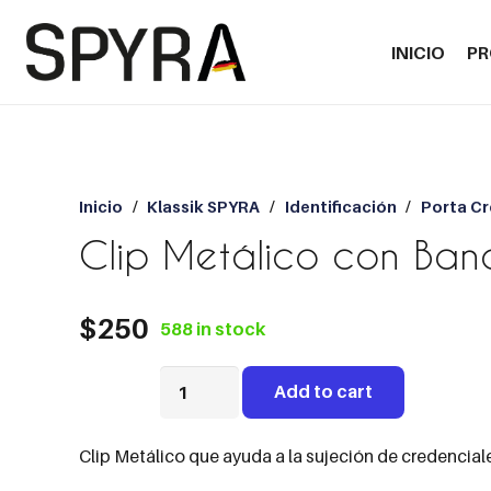
INICIO
P
Inicio
/
Klassik SPYRA
/
Identificación
/
Porta Cr
Clip Metálico con Ba
$
250
588 in stock
Clip
Add to cart
Metálico
con
Banda
Clip Metálico que ayuda a la sujeción de credenciale
PVC
quantity