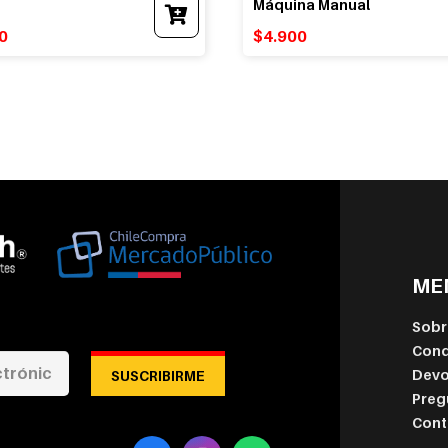
Máquina Manual
0
$
4.900
MEN
Sobr
Cond
Devo
SUSCRIBIRME
Preg
Cont