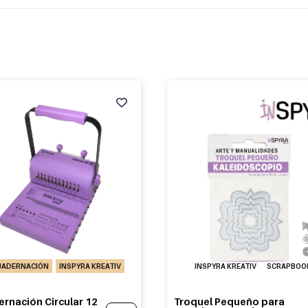
UADERNACIÓN
INSPYRA KREATIV
INSPYRA KREATIV
SCRAPBOO
rnación Circular 12
Troquel Pequeño para