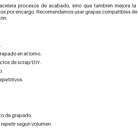
o acelera procesos de acabado, sino que también mejora la
ajos por encargo. Recomendamos usar grapas compatibles de bu
ión.
.
grapado en el lomo.
ectos de scrap/DIY.
o.
epetitivos.
nto de grapado.
 repetir según volumen.