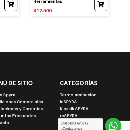
This
Herramientas
product
$
12.500
has
multiple
variants.
The
options
may
be
chosen
on
the
product
page
Ú DE SITIO
CATEGORÍAS
e Spyra
Termolaminación
iciones Comerciales
inSPYRA
luciones y Garantías
Klassik SPYRA
untas Frecuentes
reSPYRA
acto
Tecnología
¿Necesita Ayuda?
¡Contáctenos!